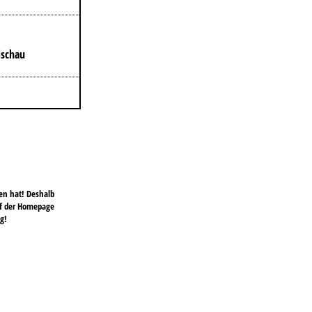
dschau
ten hat! Deshalb
auf der Homepage
g!