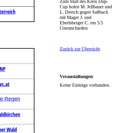
Zum Start des Kreis Dup-
Cup holen M. Jellbauer und
erreich
L. Dersch gegen Saßbach
mit Mager J. und
Ebertsberger C. ein 5:5
Unentschieden
Zurück zur Übersicht
PNP
Veranstaltungen
s.at
Keine Einträge vorhanden.
le Regen
aldkirchen
her Wald