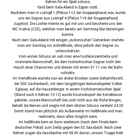
Kehren für ein Spiel schoss,
fand beim Gala-Abend in Eppan statt.
Nachdem man in Lostopf 1 (Plätze 1+2 der Gruppenphase) war, wurde
uns ein Gegner aus Lostopf 4 (Plätze 7+8 der Gruppenphase)
zugelost. Die Losfee meinte es gut mit uns und bescherte uns den
MC Vcelná (CZE), welchen man bereits am Samstag klar bezwingen
konnte.
Nach dem Gala-Abend mit einigen „Isotonischen“-Getränken startete
man am Sonntag ins Achtelfinale, ohne jedoch den Gegner zu
unterschätzen.
Vom ersten Schuss an sah man eine hochkonzentrierte und
motivierte Mannschaft, die dem tschechischen Gegner nicht den
Hauch einer Chance lies und diesen mit einem 51:11 von der Bahn
schickte.
Im Viertelfinale wartete nun ein dicker Brocken sowie Geheimfavorit,
der SSC Gachenbach, mit dem langjährigen Nationalspieler Volker
Eglauer, auf die Hauzenberger. In einem hochdramatischen Spiel
(Stand nach 6 Kehren 10:12) wurde Eisstocksport der Extraklasse
geboten, unsere Mannschaft lies sich nicht aus der Ruhe bringen,
behielt die Nerven und siegte mit dem letzten Schuss verdient 24:20.
Somit stand man plötzlich als Außenseiter im Halbfinale und man
realisierte, dass alles möglich wäre.
Im Halbfinale kam es dann wiederum (nach dem Finale beim
deutschen Pokal) zum Derby gegen den EC Sassbach. Nach zwei
Kehren zogen die Sassbacher mit 08:00 davon, unsere Truppe hielt