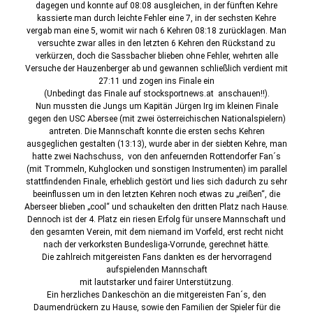
dagegen und konnte auf 08:08 ausgleichen, in der fünften Kehre
kassierte man durch leichte Fehler eine 7, in der sechsten Kehre
vergab man eine 5, womit wir nach 6 Kehren 08:18 zurücklagen. Man
versuchte zwar alles in den letzten 6 Kehren den Rückstand zu
verkürzen, doch die Sassbacher blieben ohne Fehler, wehrten alle
Versuche der Hauzenberger ab und gewannen schließlich verdient mit
27:11 und zogen ins Finale ein
(Unbedingt das Finale auf stocksportnews.at anschauen!!).
Nun mussten die Jungs um Kapitän Jürgen Irg im kleinen Finale
gegen den USC Abersee (mit zwei österreichischen Nationalspielern)
antreten. Die Mannschaft konnte die ersten sechs Kehren
ausgeglichen gestalten (13:13), wurde aber in der siebten Kehre, man
hatte zwei Nachschuss, von den anfeuernden Rottendorfer Fan´s
(mit Trommeln, Kuhglocken und sonstigen Instrumenten) im parallel
stattfindenden Finale, erheblich gestört und lies sich dadurch zu sehr
beeinflussen um in den letzten Kehren noch etwas zu „reißen“, die
Aberseer blieben „cool“ und schaukelten den dritten Platz nach Hause.
Dennoch ist der 4. Platz ein riesen Erfolg für unsere Mannschaft und
den gesamten Verein, mit dem niemand im Vorfeld, erst recht nicht
nach der verkorksten Bundesliga-Vorrunde, gerechnet hätte.
Die zahlreich mitgereisten Fans dankten es der hervorragend
aufspielenden Mannschaft
mit lautstarker und fairer Unterstützung.
Ein herzliches Dankeschön an die mitgereisten Fan´s, den
Daumendrückern zu Hause, sowie den Familien der Spieler für die