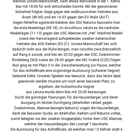
welches unsere Mannschaft, nach etwas Nervosität in der 1. Kehre,
klar mit 18:06 für sich entscheiden konnte. Mit der gewonnenen
Sicherheit folgten Siege gegen den weißrussischen Vertreter aus
Brest (40:00) und ein 16:03 gegen den EV Wals (AUT).
Gegen fehlerfrei agierende Italiener des SSV Naturns kassierte man
die erste Niederlage (08:18), im Anschluss setzte es die nächsten
Niederlagen (11:13) gegen den USC Abersee mit „Yeti“ Manfred Niederl
, sowie den hervorragend aufspielenden zweiten italienischen
Vertreter des ASV Kaltern (03:21). Unsere Mannschaft lies sich
dadurch nicht aus der Ruhe bringen, man rutschte zwischenzeitlich
auf Rang 6 zurück, und lies ein 25:03 gegen den ESC Zweisimmen-
Rinderberg (SUI) sowie ein 28:00 gegen den MC Vcelná (CZE) folgen.
Nun ging es mit Platz 5 in der Zwischenwertung zur Pause, welcher
für das Achtelfinale eine ungünstige Auslosung (schwerer Gegner)
bedeutet hätte. Unseren Spielern war bewusst, dass das letzte Spiel
gewonnen werden musste um noch einen besseren Platz zu
ergattern, der tschechische Gegner
aus Lenora wurde dann klar mit 25:05 bezwungen.
Durch die günstigen Paarungen, für die Hauzenberger, und deren
Ausgang im letzten Durchgang (Aiterhofen verliert gegen
Zweisimmen, Abersee besiegte Naturns) zogen die Hauzenberger,
dank der besseren Quote, an Aiterhofen, Kaltern und Naturns vorbei,
somit belegten sie den zweiten Gruppenplatz hinter dem USC Abersee,
welcher den Hauzenbergern den Lostopf 1 bescherte.
Die Auslosung für das Achtelfinale, ab welchen man 12 Kehren statt 6