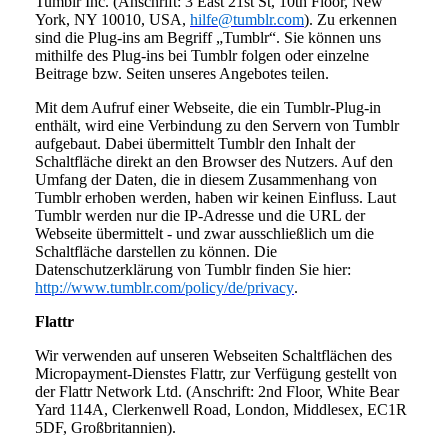
Tumblr Inc. (Anschrift: 3 East 21st St, 10th Floor, New
York, NY 10010, USA,
hilfe@tumblr.com
). Zu erkennen
sind die Plug-ins am Begriff „Tumblr“. Sie können uns
mithilfe des Plug-ins bei Tumblr folgen oder einzelne
Beitrage bzw. Seiten unseres Angebotes teilen.
Mit dem Aufruf einer Webseite, die ein Tumblr-Plug-in
enthält, wird eine Verbindung zu den Servern von Tumblr
aufgebaut. Dabei übermittelt Tumblr den Inhalt der
Schaltfläche direkt an den Browser des Nutzers. Auf den
Umfang der Daten, die in diesem Zusammenhang von
Tumblr erhoben werden, haben wir keinen Einfluss. Laut
Tumblr werden nur die IP-Adresse und die URL der
Webseite übermittelt - und zwar ausschließlich um die
Schaltfläche darstellen zu können. Die
Datenschutzerklärung von Tumblr finden Sie hier:
http://www.tumblr.com/policy/de/privacy
.
Flattr
Wir verwenden auf unseren Webseiten Schaltflächen des
Micropayment-Dienstes Flattr, zur Verfügung gestellt von
der Flattr Network Ltd. (Anschrift: 2nd Floor, White Bear
Yard 114A, Clerkenwell Road, London, Middlesex, EC1R
5DF, Großbritannien).