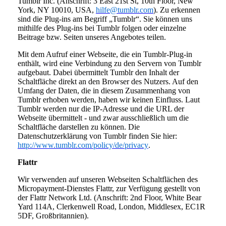
Tumblr Inc. (Anschrift: 3 East 21st St, 10th Floor, New
York, NY 10010, USA,
hilfe@tumblr.com
). Zu erkennen
sind die Plug-ins am Begriff „Tumblr“. Sie können uns
mithilfe des Plug-ins bei Tumblr folgen oder einzelne
Beitrage bzw. Seiten unseres Angebotes teilen.
Mit dem Aufruf einer Webseite, die ein Tumblr-Plug-in
enthält, wird eine Verbindung zu den Servern von Tumblr
aufgebaut. Dabei übermittelt Tumblr den Inhalt der
Schaltfläche direkt an den Browser des Nutzers. Auf den
Umfang der Daten, die in diesem Zusammenhang von
Tumblr erhoben werden, haben wir keinen Einfluss. Laut
Tumblr werden nur die IP-Adresse und die URL der
Webseite übermittelt - und zwar ausschließlich um die
Schaltfläche darstellen zu können. Die
Datenschutzerklärung von Tumblr finden Sie hier:
http://www.tumblr.com/policy/de/privacy
.
Flattr
Wir verwenden auf unseren Webseiten Schaltflächen des
Micropayment-Dienstes Flattr, zur Verfügung gestellt von
der Flattr Network Ltd. (Anschrift: 2nd Floor, White Bear
Yard 114A, Clerkenwell Road, London, Middlesex, EC1R
5DF, Großbritannien).