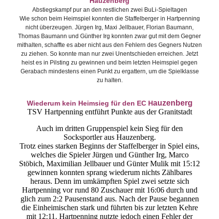
Hauzenberg
Abstiegskampf pur an den restlichen zwei BuLi-Spieltagen
Wie schon beim Heimspiel konnten die Staffelberger in Hartpenning
nicht überzeugen. Jürgen Irg, Maxi Jellbauer, Florian Baumann,
Thomas Baumann und Günther Irg konnten zwar gut mit dem Gegner
mithalten, schaffte es aber nicht aus den Fehlern des Gegners Nutzen
zu ziehen. So konnte man nur zwei Unentschieden erreichen. Jetzt
heist es in Pilsting zu gewinnen und beim letzten Heimspiel gegen
Gerabach mindestens einen Punkt zu ergattern, um die Spielklasse
zu halten.
auzenberg
Wiederum kein Heimsieg für den EC H
TSV Hartpenning entführt Punkte aus der Granitstadt
Auch im dritten Gruppenspiel kein Sieg für den
Socksportler aus Hauzenberg.
Trotz eines starken Beginns der Staffelberger in Spiel eins,
welches die Spieler Jürgen und Günther Irg, Marco
Stöbich, Maximilian Jellbauer und Günter Mulik mit 15:12
gewinnen konnten sprang wiederum nichts Zählbares
heraus. Denn im umkämpften Spiel zwei setzte sich
Hartpenning vor rund 80 Zuschauer mit 16:06 durch und
glich zum 2:2 Pausenstand aus. Nach der Pause begannen
die Einheimischen stark und führten bis zur letzten Kehre
mit 12:11. Hartpenning nutzte jedoch einen Fehler der