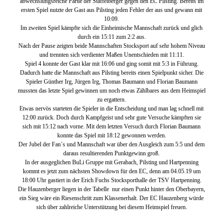
abwechslungsreiche Partie der Staffelberger gegen den EC Pilsting. Bereits im
ersten Spiel nutzte der Gast aus Pilsting jeden Fehler der aus und gewann mit
10:09.
Im zweiten Spiel kämpfte sich die Einheimische Mannschaft zurück und glich
durch ein 15:11 zum 2:2 aus.
Nach der Pause zeigten beide Mannschaften Stocksport auf sehr hohem Niveau
und trennten sich verdienter Maßen Unentschieden mit 11:11.
Spiel 4 konnte der Gast klar mit 16:06 und ging somit mit 5:3 in Führung.
Dadurch hatte die Mannschaft aus Pilsting bereits einen Spielpunkt sicher. Die
Spieler Günther Irg, Jürgen Irg, Thomas Baumann und Florian Baumann
mussten das letzte Spiel gewinnen um noch etwas Zählbares aus dem Heimspiel
zu ergattern.
Etwas nervös starteten die Spieler in die Entscheidung und man lag schnell mit
12:00 zurück. Doch durch Kampfgeist und sehr gute Versuche kämpften sie
sich mit 15:12 nach vorne. Mit dem letzten Versuch durch Florian Baumann
konnte das Spiel mit 18:12 gewonnen werden.
Der Jubel der Fan´s und Mannschaft war über den Ausgleich zum 5:5 und dem
daraus resultierenden Punktgewinn groß.
In der ausgeglichen BuLi Gruppe mit Gerabach, Pilsting und Hartpenning
kommt es jetzt zum nächsten Showdown für den EC, denn am 04.05.19 um
18:00 Uhr gastiert in der Erich Fuchs Stocksporthalle der TSV Hartpenning.
Die Hauzenberger liegen in der Tabelle nur einen Punkt hinter den Oberbayern,
ein Sieg wäre ein Riesenschritt zum Klassenerhalt. Der EC Hauzenberg würde
sich über zahlreiche Unterstützung bei diesem Heimspiel freuen.