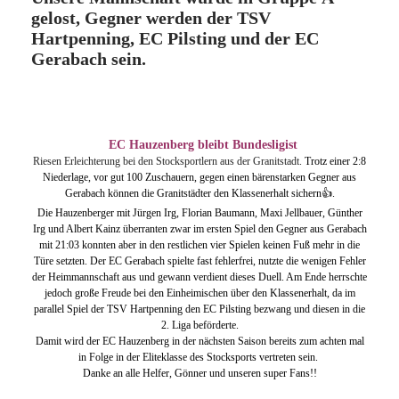
gelost, Gegner werden der TSV
Hartpenning, EC Pilsting und der EC
Gerabach sein.
EC Hauzenberg
bleibt Bundesligist
Riesen Erleichterung bei den Stocksportlern aus der Granitstadt.
Trotz einer 2:8
Niederlage, vor gut 100 Zuschauern, gegen einen bärenstarken Gegner aus
Gerabach können die Granitstädter den Klassenerhalt sichern👍.
Die Hauzenberger mit Jürgen Irg, Florian Baumann, Maxi Jellbauer, Günther
Irg und Albert Kainz überranten zwar im ersten Spiel den Gegner aus Gerabach
mit 21:03 konnten aber in den restlichen vier Spielen keinen Fuß mehr in die
Türe setzten. Der EC Gerabach spielte fast fehlerfrei, nutzte die wenigen Fehler
der Heimmannschaft aus und gewann verdient dieses Duell. Am Ende herrschte
jedoch große Freude bei den Einheimischen über den Klassenerhalt, da im
parallel Spiel der TSV Hartpenning den EC Pilsting bezwang und diesen in die
2. Liga beförderte.
Damit wird der EC Hauzenberg in der nächsten Saison bereits zum achten mal
in Folge in der Eliteklasse des Stocksports vertreten sein.
Danke an alle Helfer, Gönner und unseren super Fans!!