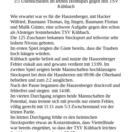
5:5 Unentschieden im letzten Heimspiel gegen den TSV
Kühbach
Wie erwartet war es für die Hauzenberger, mit Hacker
Wilfried, Baumann Thomas, Irg Jürgen, Baumann Florian
und Mulik Günter, eine schwere Aufgabe gegen den schon
als Absteiger feststehenden TSV Kühbach.
Die 125 Zuschauer bekamen Stocksport auf teilweise sehr
hohem Niveau geboten.
Im ersten Spiel zeigten die Gäste bereits, dass die Trauben
hoch hängen würden.
Kühbach spielte befreit auf und nutzte die Hauzenberger
Fehler eiskalt aus und gewann verdient mit 13:09. Im
zweiten Spiel zeigten beide Mannschaften hochklassigen
Stocksport bei dem die Hausherren mit 09:06 die Oberhand
behielten und zum 2:2 ausglichen.
Nach der Pause begannen die Hauzenberger druckvoll und
fehlerfrei und siegten mit 14:08.
Im vierten Durchgang zeigten beide Mannschaften ihr
Potential, man trennte sich mit jeweils nur einem Fehler,
völlig gerecht mit 11:11 zum 5:3 Zwischenstand vor der
letzten Partie.
Im letzten Durchgang fehlte es den heimischen
Stocksportler etwas an Konzentration, dass Viertelfinale
war bereits eingetütet, so dass der TSV Kühbach leichtes