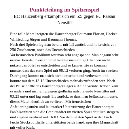
Punkteteilung im Spitzenspiel
EC Hauzenberg erkämpft sich ein 5:5 gegen EC Passau
Neustift
Eine tolle Moral zeigten die Hauzenberger Baumann Florian, Hacker
Wilfried, Irg Jürgen und Baumann Thomas.
Nach drei Spielen lag man bereits mit 1:5 zurück und holte sich, vor
250 Zuschauern, noch das Unentschieden.
Vor heimischen Publikum war man sehr angespannt. Man begann sehr
nervös, bereits im ersten Spiel konnte man einige Chancen nicht
nutzen das Spiel zu entscheiden und so kam es wie es kommen
musste, dass das erste Spiel mit 08:12 verloren ging. Auch im zweiten
Durchgang konnte man sich nicht entscheidend verbessern und
konnte mit dem 13:13 Unentschieden mehr als zufrieden sein. Nach
der Pause hoffte das Hauzenberger Lager auf eine Wende. Jedoch kam
es anders und man ging gegen großartig aufspielende Neustifter mit
03:23 unter und lag somit 1:5 zurück, so dass man befürchten musste,
dieses Match deutlich zu verlieren. Mit frenetischen
Anfeuerungsrufen und lautstarker Unterstützung der Hauzenberger
Fan´s konnten sich die Granitstädter im vierten Spiel deutlich steigern
und siegten verdient mit 16:03. Vor dem letzten Spiel in der Erich
Fuchs Stocksporthalle
unterstützten beide
Fan-Lager ihre Mannschaft
mit voller Kraft.