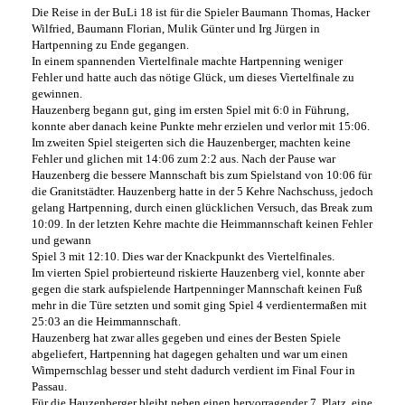
Die Reise in der BuLi 18 ist für die Spieler Baumann Thomas, Hacker
Wilfried, Baumann Florian, Mulik Günter und Irg Jürgen in
Hartpenning zu Ende gegangen.
In einem spannenden Viertelfinale machte Hartpenning weniger
Fehler und hatte auch das nötige Glück, um dieses Viertelfinale zu
gewinnen.
Hauzenberg begann gut, ging im ersten Spiel mit 6:0 in Führung,
konnte aber danach keine Punkte mehr erzielen und verlor mit 15:06.
Im zweiten Spiel steigerten sich die Hauzenberger, machten keine
Fehler und glichen mit 14:06 zum 2:2 aus. Nach der Pause war
Hauzenberg die bessere Mannschaft bis zum Spielstand von 10:06 für
die Granitstädter. Hauzenberg hatte in der 5 Kehre Nachschuss, jedoch
gelang Hartpenning, durch einen glücklichen Versuch, das Break zum
10:09. In der letzten Kehre machte die Heimmannschaft keinen Fehler
und gewann
Spiel 3 mit 12:10. Dies war der Knackpunkt des Viertelfinales.
Im vierten Spiel probierteund riskierte Hauzenberg viel, konnte aber
gegen die stark aufspielende Hartpenninger Mannschaft keinen Fuß
mehr in die Türe setzten und somit ging Spiel 4 verdientermaßen mit
25:03 an die Heimmannschaft.
Hauzenberg hat zwar alles gegeben und eines der Besten Spiele
abgeliefert, Hartpenning hat dagegen gehalten und war um einen
Wimpernschlag besser und steht dadurch verdient im Final Four in
Passau.
Für die Hauzenberger bleibt neben einen hervorragender 7. Platz, eine