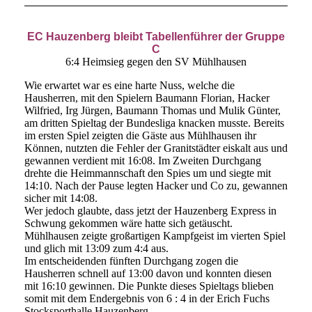
EC Hauzenberg bleibt Tabellenführer der Gruppe
C
6:4 Heimsieg gegen den SV Mühlhausen
Wie erwartet war es eine harte Nuss, welche die
Hausherren, mit den Spielern Baumann Florian, Hacker
Wilfried, Irg Jürgen, Baumann Thomas und Mulik Günter,
am dritten Spieltag der Bundesliga knacken musste. Bereits
im ersten Spiel zeigten die Gäste aus Mühlhausen ihr
Können, nutzten die Fehler der Granitstädter eiskalt aus und
gewannen verdient mit 16:08. Im Zweiten Durchgang
drehte die Heimmannschaft den Spies um und siegte mit
14:10. Nach der Pause legten Hacker und Co zu, gewannen
sicher mit 14:08.
Wer jedoch glaubte, dass jetzt der Hauzenberg Express in
Schwung gekommen wäre hatte sich getäuscht.
Mühlhausen zeigte großartigen Kampfgeist im vierten Spiel
und glich mit 13:09 zum 4:4 aus.
Im entscheidenden fünften Durchgang zogen die
Hausherren schnell auf 13:00 davon und konnten diesen
mit 16:10 gewinnen. Die Punkte dieses Spieltags blieben
somit mit dem Endergebnis von 6 : 4 in der Erich Fuchs
Stocksporthalle Hauzenberg.